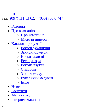
0
тел.
(097) 111 53 62
,
(050) 755 0 447
Головна
Про компанію
Про компанію
Місія та цінності
Каталог продукції
Робочі рукавички
Захисні окуляри
Каски захисні
Респіратори
Робоче взуття
Спецодяг
Захист слуху
Рукавички медичні
Інше
Новини
Контакти
Мапа сайту
Інтернет-магазин