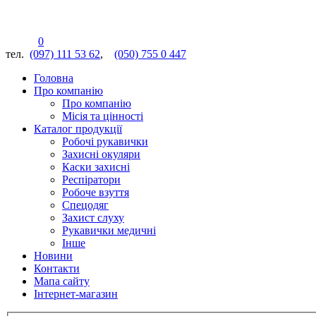
0
тел.
(097) 111 53 62
,
(050) 755 0 447
Головна
Про компанію
Про компанію
Місія та цінності
Каталог продукції
Робочі рукавички
Захисні окуляри
Каски захисні
Респіратори
Робоче взуття
Спецодяг
Захист слуху
Рукавички медичні
Інше
Новини
Контакти
Мапа сайту
Інтернет-магазин