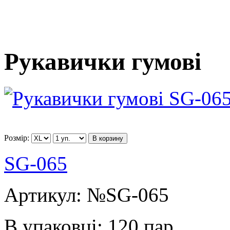
Рукавички гумові
Розмір:
В корзину
SG-065
Артикул:
№SG-065
В упаковці:
120 пар