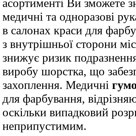
асортименті Ви зможете з
медичні та одноразові ру
в салонах краси для фарб
з внутрішньої сторони мі
знижує ризик подразненн
виробу шорстка, що забез
захоплення. Медичні
гумо
для фарбування, відрізня
оскільки випадковий розри
неприпустимим.