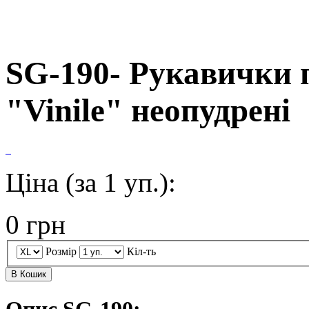
SG-190- Рукавички 
"Vinile" неопудрені
Ціна (за 1 уп.):
0
грн
Розмір
Кіл-ть
В Кошик
Опис SG-190: