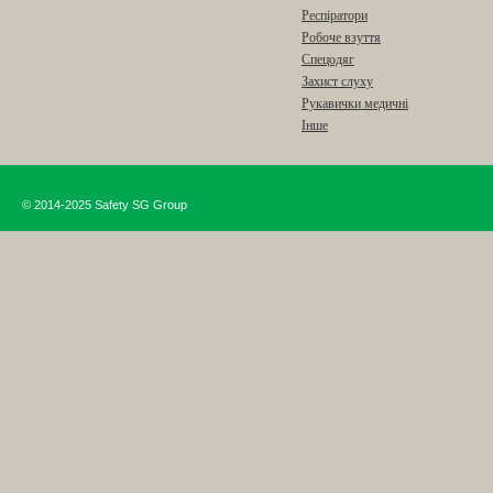
Респіратори
Робоче взуття
Спецодяг
Захист слуху
Рукавички медичні
Інше
© 2014-2025 Safety SG Group