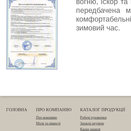
вогню, іскор та
передбачена м
комфортабельн
зимовий час.
ГОЛОВНА
ПРО КОМПАНІЮ
КАТАЛОГ ПРОДУКЦІЇ
Про компанію
Робочі рукавички
Місія та цінності
Захисні окуляри
Каски захисні