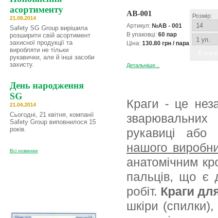
асортименту
AB-001
Розмір:
21.09.2014
Артикул:
№AB - 001
Safety SG Group вирішила
В упаковці:
60 пар
розширити свій асортимент
захисної продукції та
Ціна:
130.80 грн / пара
виробляти не тільки
В корз
рукавички, але й інші засоби
захисту.
Детальніше...
День народження
SG
Краги - це нез
21.04.2014
Сьогодні, 21 квітня, компанії
зварювальних 
Safety Group виповнилося 15
років.
рукавиці або
нашого виробн
Всі новинии
анатомічним кр
пальців, що є 
робіт.
Краги дл
шкіри (спилки),