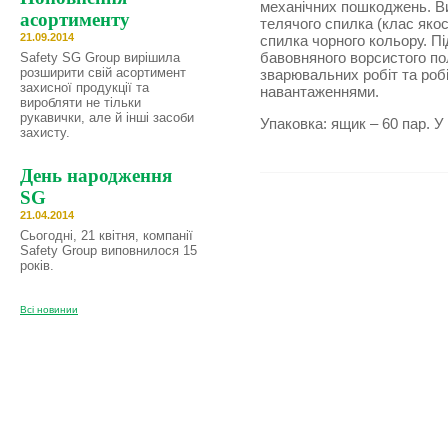
механічних пошкоджень. Ви
асортименту
телячого спилка (клас якос
21.09.2014
спилка чорного кольору. П
бавовняного ворсистого по
Safety SG Group вирішила
розширити свій асортимент
зварювальних робіт та роб
захисної продукції та
навантаженнями.
виробляти не тільки
рукавички, але й інші засоби
Упаковка: ящик – 60 пар. У
захисту.
День народження
SG
21.04.2014
Сьогодні, 21 квітня, компанії
Safety Group виповнилося 15
років.
Всі новинии