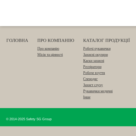
ГОЛОВНА
ПРО КОМПАНІЮ
КАТАЛОГ ПРОДУКЦІЇ
Про компанію
Робочі рукавички
Місія та цінності
Захисні окуляри
Каски захисні
Респіратори
Робоче взуття
Спецодяг
Захист слуху
Рукавички медичні
Інше
© 2014-2025 Safety SG Group