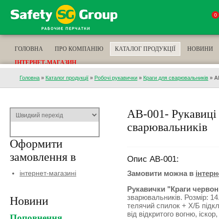
0
ГОЛОВНА
ПРО КОМПАНІЮ
КАТАЛОГ ПРОДУКЦІЇ
НОВИНИ
ІНТЕРНЕТ-МАГАЗИН
Головна
»
Каталог продукції
»
Робочі рукавички
»
Краги для сварювальників
»
A
AB-001- Рукавиці 
сварювальників
Оформити
замовлення в
Опис AB-001:
інтернет-магазині
Замовити можна в
інтерн
Рукавички "Краги червон
зварювальників. Розмір: 14
Новини
телячий спилок + Х/Б підкл
від відкритого вогню, іско
Поповнення