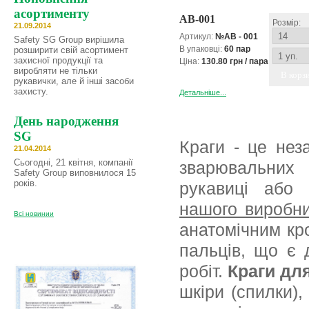
асортименту
AB-001
Розмір:
21.09.2014
Артикул:
№AB - 001
Safety SG Group вирішила
В упаковці:
60 пар
розширити свій асортимент
захисної продукції та
Ціна:
130.80 грн / пара
виробляти не тільки
В корз
рукавички, але й інші засоби
захисту.
Детальніше...
День народження
SG
Краги - це нез
21.04.2014
Сьогодні, 21 квітня, компанії
зварювальних 
Safety Group виповнилося 15
років.
рукавиці або
нашого виробн
Всі новинии
анатомічним кр
пальців, що є 
робіт.
Краги дл
шкіри (спилки),