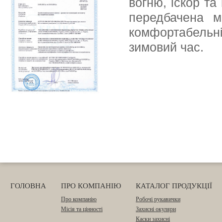
вогню, іскор та
передбачена м
комфортабельн
зимовий час.
ГОЛОВНА
ПРО КОМПАНІЮ
КАТАЛОГ ПРОДУКЦІЇ
Про компанію
Робочі рукавички
Місія та цінності
Захисні окуляри
Каски захисні