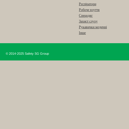
Респіратори
Робоче взуття
Спецодяг
Захист слуху
Рукавички медичні
Інше
© 2014-2025 Safety SG Group