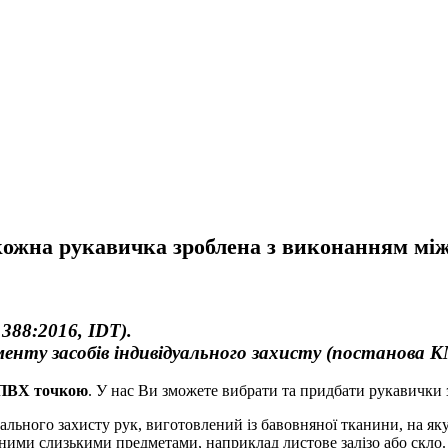
кожна рукавичка зроблена з виконанням між
388:2016, ІDT).
менту засобів індивідуального захисту (постанова К
 ПВХ точкою
. У нас Ви зможете вибрати та придбати рукавички
дуального захисту рук, виготовлений із бавовняної тканини, на 
ними слизькими предметами, наприклад листове залізо або скло. 