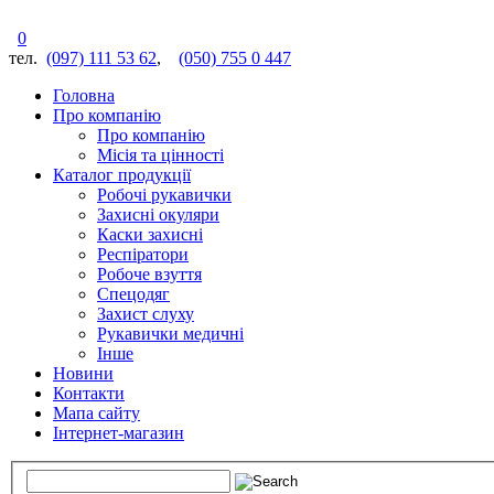
0
тел.
(097) 111 53 62
,
(050) 755 0 447
Головна
Про компанію
Про компанію
Місія та цінності
Каталог продукції
Робочі рукавички
Захисні окуляри
Каски захисні
Респіратори
Робоче взуття
Спецодяг
Захист слуху
Рукавички медичні
Інше
Новини
Контакти
Мапа сайту
Інтернет-магазин