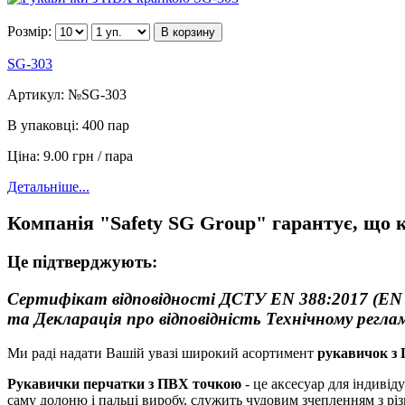
Розмір:
В корзину
SG-303
Артикул:
№SG-303
В упаковці:
400 пар
Ціна:
9.00 грн / пара
Детальніше...
Компанія "Safety SG Group" гарантує, що 
Це підтверджують:
Сертифікат відповідності ДСТУ EN 388:2017 (EN 
та Декларація про відповідність Технічному регла
Ми раді надати Вашій увазі широкий асортимент
рукавичок з
Рукавички перчатки з ПВХ точкою
- це аксесуар для індиві
саму долоню і пальці виробу, служить чудовим зчепленням з різ