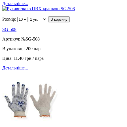
Детальніше...
Розмір:
В корзину
SG-508
Артикул:
№SG-508
В упаковці:
200 пар
Ціна:
11.40 грн / пара
Детальніше...