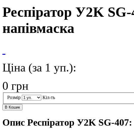
Респіратор У2K SG-
напівмаска
Ціна (за 1 уп.):
0
грн
Розмір
Кіл-ть
В Кошик
Опис Респіратор У2K SG-407: