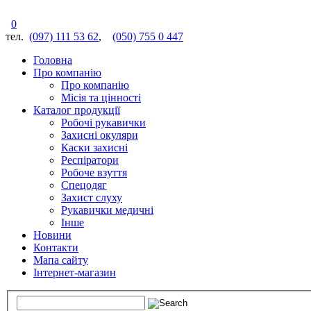
0
тел.
(097) 111 53 62
,
(050) 755 0 447
Головна
Про компанію
Про компанію
Місія та цінності
Каталог продукції
Робочі рукавички
Захисні окуляри
Каски захисні
Респіратори
Робоче взуття
Спецодяг
Захист слуху
Рукавички медичні
Інше
Новини
Контакти
Мапа сайту
Інтернет-магазин