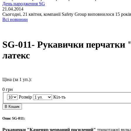
День народження SG
21.04.2014
Сьогодні, 21 квітня, компанії Safety Group виповнилося 15 років
Всі новинии
SG-011- Рукавички перчатки 
латекс
Ціна (за 1 уп.):
0
грн
Розмір
Кіл-ть
В Кошик
Опис SG-011:
Рукавички "Каменяр червоний посилений"
трикотажні вулка