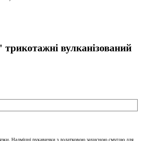
 трикотажні вулканізований
'язки. Надміцні рукавички з додатковою захисною смугою для