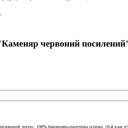
.
"Каменяр червоний посилений"
нізований латекс. 100% бавовняно-паперова основа, 10-й клас в