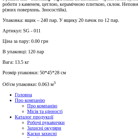
роботи з каменем, цеглою, керамічною плиткою, склом. Неповни
різних поверхонь. Зносостійкі.
Упаковка: ящик – 240 пар. У ящику 20 пачок по 12 пар.
Артикул:
SG - 011
Ціна за пару:
0.00 грн
В упаковці:
120 пар
Вага:
13.5 кг
Розмір упаковки:
50*45*28 см
3
Об'єм упаковки:
0.063 м
Головна
Про компанію
Про компанію
Місія та цінності
Каталог продукції
Робочі рукавички
Захисні окуляри
Каски захисні